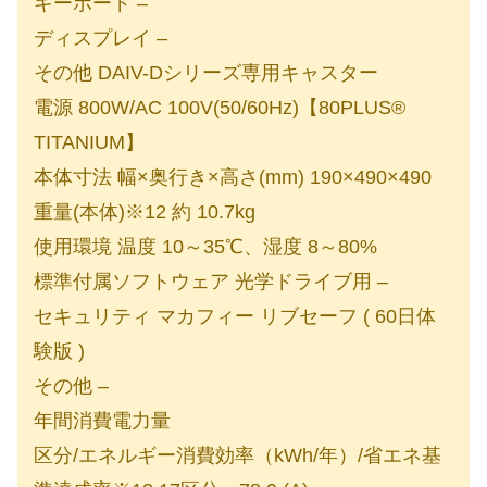
キーボード –
ディスプレイ –
その他 DAIV-Dシリーズ専用キャスター
電源 800W/AC 100V(50/60Hz)【80PLUS®
TITANIUM】
本体寸法 幅×奥行き×高さ(mm) 190×490×490
重量(本体)※12 約 10.7kg
使用環境 温度 10～35℃、湿度 8～80%
標準付属ソフトウェア 光学ドライブ用 –
セキュリティ マカフィー リブセーフ ( 60日体
験版 )
その他 –
年間消費電力量
区分/エネルギー消費効率（kWh/年）/省エネ基