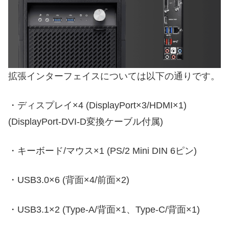
拡張インターフェイスについては以下の通りです。
・ディスプレイ×4 (DisplayPort×3/HDMI×1)
(DisplayPort-DVI-D変換ケーブル付属)
・キーボード/マウス×1 (PS/2 Mini DIN 6ピン)
・USB3.0×6 (背面×4/前面×2)
・USB3.1×2 (Type-A/背面×1、Type-C/背面×1)