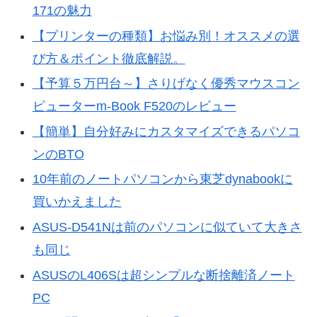
171の魅力
【プリンターの種類】お悩み別！オススメの選
び方＆ポイント徹底解説。
【予算５万円台～】さりげなく優秀マウスコン
ピューターm-Book F520のレビュー
【簡単】自分好みにカスタマイズできるパソコ
ンのBTO
10年前のノートパソコンから東芝dynabookに
買いかえました
ASUS-D541Nは前のパソコンに似ていて大きさ
も同じ
ASUSのL406Sは超シンプルな断捨離済ノート
PC