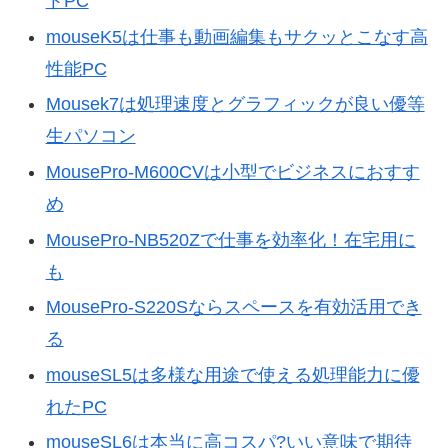
トPC
mouseK5は仕事も動画編集もサクッとこなす高
性能PC
Mousek7は処理速度とグラフィックが良い優等
生パソコン
MousePro-M600CVは小型でビジネスにおすす
め
MousePro-NB520Zで仕事を効率化！在宅用に
も
MousePro-S220Sならスペースを有効活用でき
る
mouseSL5は多様な用途で使える処理能力に優
れたPC
mouseSL6は本当に高コスパ?いい意味で期待