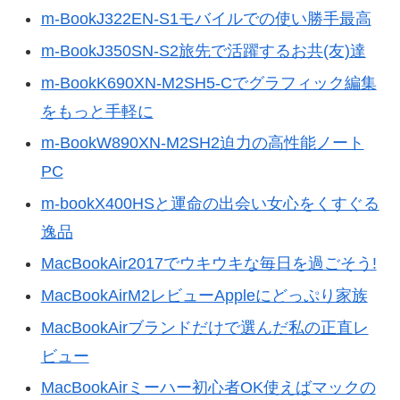
m-BookJ322EN-S1モバイルでの使い勝手最高
m-BookJ350SN-S2旅先で活躍するお共(友)達
m-BookK690XN-M2SH5-Cでグラフィック編集
をもっと手軽に
m-BookW890XN-M2SH2迫力の高性能ノート
PC
m-bookX400HSと運命の出会い女心をくすぐる
逸品
MacBookAir2017でウキウキな毎日を過ごそう!
MacBookAirM2レビューAppleにどっぷり家族
MacBookAirブランドだけで選んだ私の正直レ
ビュー
MacBookAirミーハー初心者OK使えばマックの