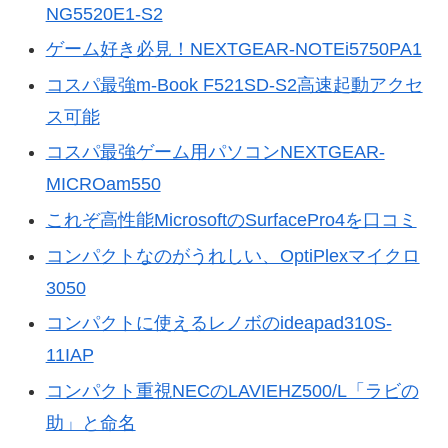
NG5520E1-S2
ゲーム好き必見！NEXTGEAR-NOTEi5750PA1
コスパ最強m-Book F521SD-S2高速起動アクセ
ス可能
コスパ最強ゲーム用パソコンNEXTGEAR-
MICROam550
これぞ高性能MicrosoftのSurfacePro4を口コミ
コンパクトなのがうれしい、OptiPlexマイクロ
3050
コンパクトに使えるレノボのideapad310S-
11IAP
コンパクト重視NECのLAVIEHZ500/L「ラビの
助」と命名