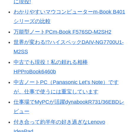
に現役!
わかりやすいマウコンピューターm-Book B401
シリーズの比較
万能型ノートPCm-Book F576SD-M2SH2
世界が変わる!?ハイスペックDAIV-NG7700U1-
M2SS
中古でも現役！私の頼れる相棒
HPProBook6460b
中古ノートPC（Panasonic Let’s Note）です
が、仕事で使うには重宝しています
仕事場でMyPCが活躍dynabookR731/36EBDレ
ビュー
付き合って約半年の好き過ぎなLenovo
IdeaPad