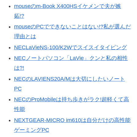
mouseのm-Book X400HSイケメンで夫が嫉
妬!?
mouseのPCでできないことはない!?私が選んだ
理由とは
NECLaVieNS-100/K2Wでスイスイタイピング
NECノートパソコン「LaVie」クンと私の相性
は?!
NECのLAVIENS20A/Mは大切にしたいノート
PC
NECのProMobileは持ち歩きがラク!超軽くて高
性能
NEXTGEAR-MICRO im610は自分だけの高性能
ゲーミングPC