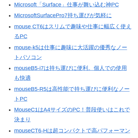
Microsoft「Surface」仕事が舞い込む神PC
MicrosoftSurfacePro7持ち運びが気軽に
mouse CT6はスリムで趣味や仕事に幅広く使え
るPC
mouse-k5は仕事に趣味に大活躍の優秀なノー
トパソコン
mouseB5-i7は持ち運びに便利。個人での使用
も快適
mouseB5-R5は高性能で持ち運びに便利なノー
トPC
MouseC1はA4サイズのPC！普段使いはこれで
決まり
mouseCT6-Hは超コンパクトで高パフォーマン