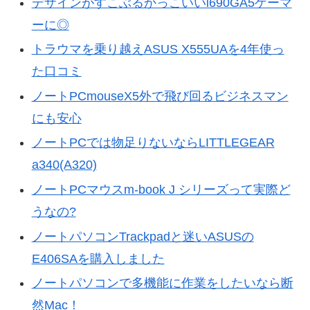
デザインがすこぶるかっこいいi690GA5ゲーマ
ーに◎
トラウマを乗り越えASUS X555UAを4年使っ
た口コミ
ノートPCmouseX5外で飛び回るビジネスマン
にも安心
ノートPCでは物足りないならLITTLEGEAR
a340(A320)
ノートPCマウスm-book J シリーズって実際ど
うなの?
ノートパソコンTrackpadと迷いASUSの
E406SAを購入しました
ノートパソコンで多機能に作業をしたいなら断
然Mac！