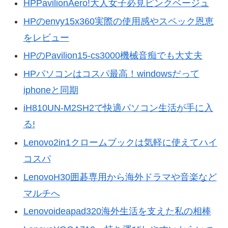
HPPavilionAero!大人女子必見ピンクベージュ
HPのenvy15x360実際の使用感やスペック恩恵
をレビュー
HPのPavilion15-cs3000機械音痴でも大丈夫
HPパソコンはコスパ最高！windowsだって
iphoneと同期
iH810UN-M2SH2で快適パソコン生活が手に入
る!
Lenovo2in1クロームブックは気軽に使えてハイ
コスパ
LenovoH30囲碁専用から海外ドラマや音楽など
マルチへ
Lenovoideapad320海外生活を支えた私の相棒