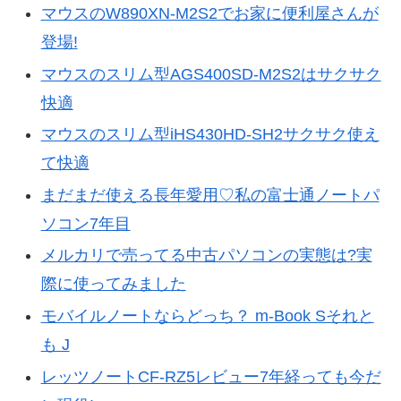
マウスのW890XN-M2S2でお家に便利屋さんが
登場!
マウスのスリム型AGS400SD-M2S2はサクサク
快適
マウスのスリム型iHS430HD-SH2サクサク使え
て快適
まだまだ使える長年愛用♡私の富士通ノートパ
ソコン7年目
メルカリで売ってる中古パソコンの実態は?実
際に使ってみました
モバイルノートならどっち？ m-Book Sそれと
も J
レッツノートCF-RZ5レビュー7年経っても今だ