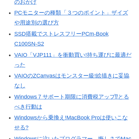
のおかげ
PCモニターの種類「３つのポイント」ザイズ
や用途別の選び方
SSD搭載でストレスフリーPCm-Book
C100SN-S2
VAIO「VJP111」を衝動買い!持ち運びに最適だ
った
VAIOのZCanvasはモンスター級!絵描きに妥協
なし
Windows７サポート期限に消費税アップ⁉とる
べき行動は
Windowsから乗換え!MacBook Proは使いこな
せる?
Windowsに泣いたプログラマー。悔しさでMac