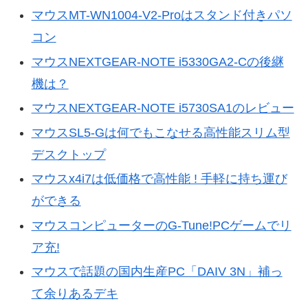
マウスMT-WN1004-V2-Proはスタンド付きパソ
コン
マウスNEXTGEAR-NOTE i5330GA2-Cの後継
機は？
マウスNEXTGEAR-NOTE i5730SA1のレビュー
マウスSL5-Gは何でもこなせる高性能スリム型
デスクトップ
マウスx4i7は低価格で高性能 ! 手軽に持ち運び
ができる
マウスコンピューターのG-Tune!PCゲームでリ
ア充!
マウスで話題の国内生産PC「DAIV 3N」補っ
て余りあるデキ