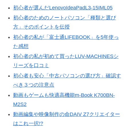
初心者が選んだLenovoIdeaPadL3-15IML05
初心者のためのノートパソコン「種類と選び
方」そのポイントを伝授
初心者の私が「富士通LIFEBOOK」を5年使っ
た感想
初心者の私が初めて買ったLUV-MACHINESシ
リーズを口コミ
初心者も安心「中古パソコンの選び方」確認す
べき３つの注意点
動画もゲームも快適高機能m-Book K700BN-
M2S2
動画編集や映像制作の命DAIV Z7クリエイター
はこれ一択!?