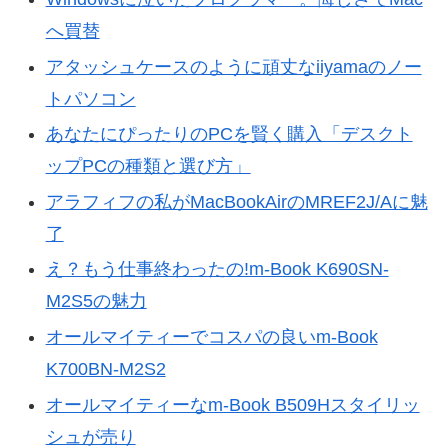
へ買替
アタッシュケースのように頑丈なiiyamaのノー
トパソコン
あなたにぴったりのPCを賢く購入「デスクト
ップPCの種類と選び方」
アラフィフの私がMacBookAirのMREF2J/Aに魅
了
え？もう仕事終わったの!m-Book K690SN-
M2S5の魅力
オールマイティーでコスパの良いm-Book
K700BN-M2S2
オールマイティーなm-Book B509Hスタイリッ
シュが売り