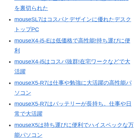
を裏切られた
mouseSL7はコスパとデザインに優れたデスク
トップPC
mouseX4-i5-Eは低価格で高性能!持ち運びに便
利
mouseX4-i5はコスパ抜群!在宅ワークなどで大
活躍
mouseX5-R7は仕事や勉強に大活躍の高性能パ
ソコン
mouseX5‐R7はバッテリーが長持ち。仕事や日
常で大活躍
mouseX5は持ち運びに便利でハイスペックな万
能パソコン