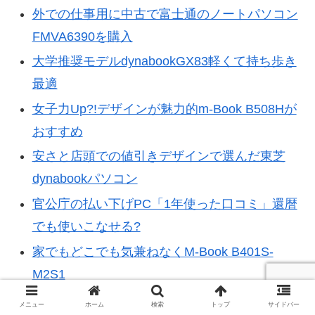
外での仕事用に中古で富士通のノートパソコン
FMVA6390を購入
大学推奨モデルdynabookGX83軽くて持ち歩き
最適
女子力Up?!デザインが魅力的m-Book B508Hが
おすすめ
安さと店頭での値引きデザインで選んだ東芝
dynabookパソコン
官公庁の払い下げPC「1年使った口コミ」還暦
でも使いこなせる?
家でもどこでも気兼ねなくM-Book B401S-
M2S1
容量の大きいノートPCなら東芝の
メニュー
ホーム
検索
トップ
サイドバー