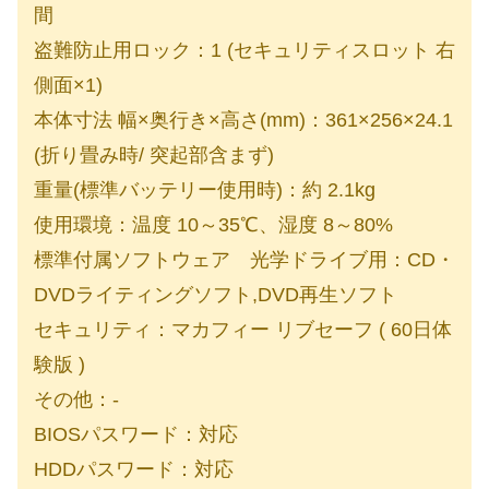
間
盗難防止用ロック：1 (セキュリティスロット 右
側面×1)
本体寸法 幅×奥行き×高さ(mm)：361×256×24.1
(折り畳み時/ 突起部含まず)
重量(標準バッテリー使用時)：約 2.1kg
使用環境：温度 10～35℃、湿度 8～80%
標準付属ソフトウェア 光学ドライブ用：CD・
DVDライティングソフト,DVD再生ソフト
セキュリティ：マカフィー リブセーフ ( 60日体
験版 )
その他：-
BIOSパスワード：対応
HDDパスワード：対応