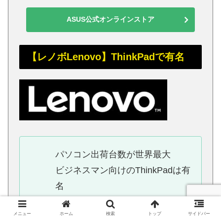
ASUS公式オンラインストア
【レノボLenovo】ThinkPadで有名
パソコン出荷台数が世界最大
ビジネスマン向けのThinkPadは有
名
比較的に安い価格帯
メニュー
ホーム
検索
トップ
サイドバー
香港メーカーだがIBMの伝統を受