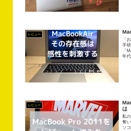
M
レビュー
「お
手研
「M
年代
M
レビュー
は
私の
奪
ソコ