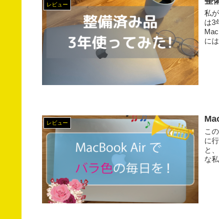
整
レビュー
私が
は3
Ma
には
Ma
レビュー
この
に行
と、
な私