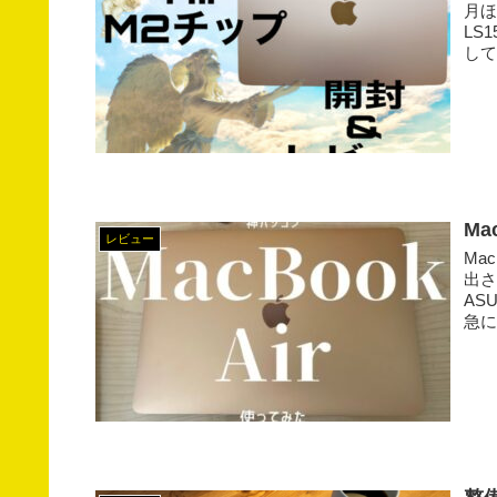
月ほ
LS
して
M
レビュー
Ma
出さ
AS
急に