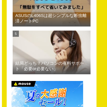
ASUSのL406Sは超シンプルな断捨離
済ノートPC
結局どっち？パソコンの有料サポー
ト「必要or必要ない」