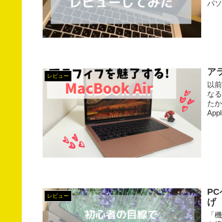
パソ
アラ
レビュー
以前
な
たか
Ap
P
レビュー
げ
「機