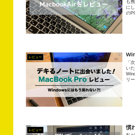
も携
にし
のP
Wi
レビュー
「次
いた
Wi
リー
慣れ
レビュー