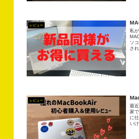
M
レビュー
私が
MA
ソコ
され
M
レビュー
最
家で
に
いけ