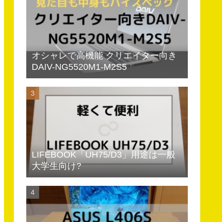
オシャレで高機能 クリエイター向き
DAIV-NG5520M1-M2S5
LIFEBOOK「UH75/D3」用途は一般
大学生向け?