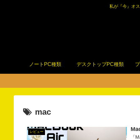
私が『今』オス
ノートPC種類
デスクトップPC種類
プ
mac
Ma
レビュー
「M