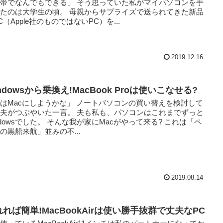
帯でなんでもできる」 そう思っていた私がマイパソコンを手
たのは大学生の頃。 母親からサプライズで送られてきた新品
C（Apple社のものではないPC）を...
2019.12.16
ndowsから乗換え!MacBook Proは使いこなせる?
はMacにしようかな」 ノートパソコンの買い替えを検討して
夫がつぶやいた一言。 夫も私も、パソコンはこれまでずっと
ndowsでした。 そんな我が家にMacがやって来る? これは「ペ
の黒船来航」並みの不...
2019.08.14
れば簡単!MacBookAirは使い勝手抜群で丈夫なPC