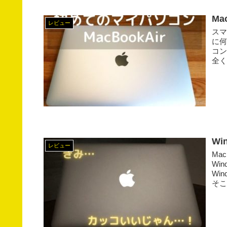
M
レビュー
スマ
に
コン
全く
W
レビュー
Ma
Wi
Wi
そこ