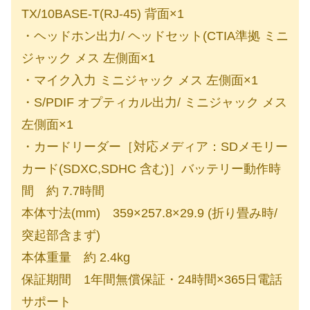
TX/10BASE-T(RJ-45) 背面×1
・ヘッドホン出力/ ヘッドセット(CTIA準拠 ミニ
ジャック メス 左側面×1
・マイク入力 ミニジャック メス 左側面×1
・S/PDIF オプティカル出力/ ミニジャック メス
左側面×1
・カードリーダー［対応メディア：SDメモリー
カード(SDXC,SDHC 含む)］バッテリー動作時
間 約 7.7時間
本体寸法(mm) 359×257.8×29.9 (折り畳み時/
突起部含まず)
本体重量 約 2.4kg
保証期間 1年間無償保証・24時間×365日電話
サポート