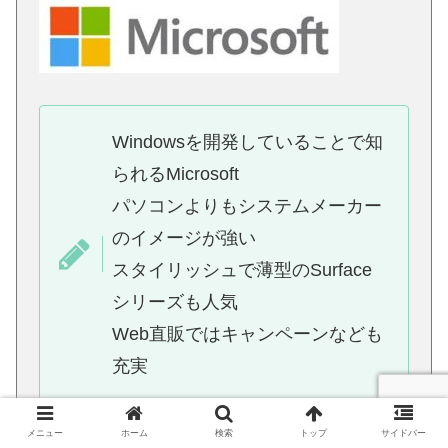
Windowsを開発していることで知
られるMicrosoft
パソコンよりもシステムメーカー
のイメージが強い
スタイリッシュで薄型のSurface
シリーズも人気
Web直販ではキャンペーンなども
充実
メニュー
ホーム
検索
トップ
サイドバー
詳しい内容は↓↓こちら↓↓にご紹介していま