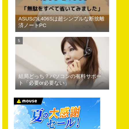
ASUSのL406Sは超シンプルな断捨離
済ノートPC
結局どっち？パソコンの有料サポー
ト「必要or必要ない」