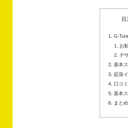
目
G-Tu
お
デ
基本
拡張
口コ
基本
まと