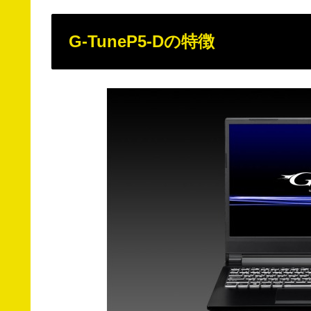
G-TuneP5-Dの特徴