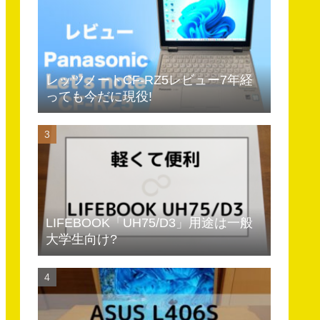
レッツノートCF-RZ5レビュー7年経
っても今だに現役!
LIFEBOOK「UH75/D3」用途は一般
大学生向け?