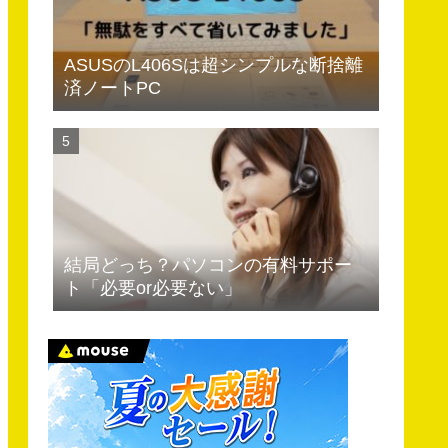
ASUSのL406Sは超シンプルな断捨離
済ノートPC
結局どっち？パソコンの有料サポー
ト「必要or必要ない」