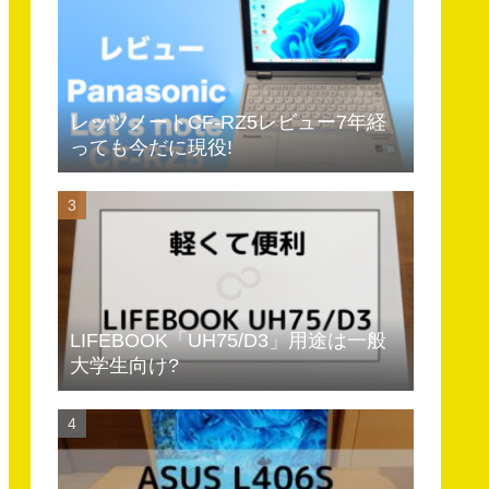
レッツノートCF-RZ5レビュー7年経
っても今だに現役!
LIFEBOOK「UH75/D3」用途は一般
大学生向け?