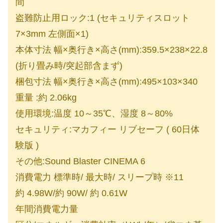
間
盗難防止用ロック:1 (セキュリティスロット
7×3mm 左側面×1)
本体寸法 幅×奥行き×高さ(mm):359.5×238×22.8
(折り畳み時/突起部含まず)
梱包寸法 幅×奥行き×高さ(mm):495×103×340
重量 :約 2.06kg
使用環境:温度 10～35℃、湿度 8～80%
セキュリティ:マカフィー リブセーフ ( 60日体
験版 )
その他:Sound Blaster CINEMA 6
消費電力 標準時/ 最大時/ スリープ時 ※11
約 4.98W/約 90W/ 約 0.61W
年間消費電力量