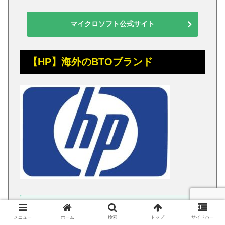
マイクロソフト公式サイト
【HP】海外のBTOブランド
世界でも多くのシェアを持ってい
メニュー
ホーム
検索
トップ
サイドバー