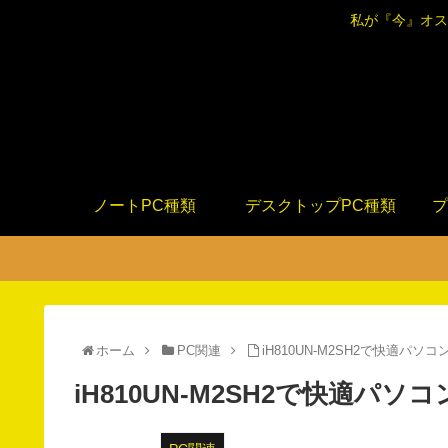
私が『今』オス
ノートPC種類
デスクトップPC種類
プ
ホーム
PC関連
iH810UN-M2SH2で快適パソ
iH810UN-M2SH2で快適パ