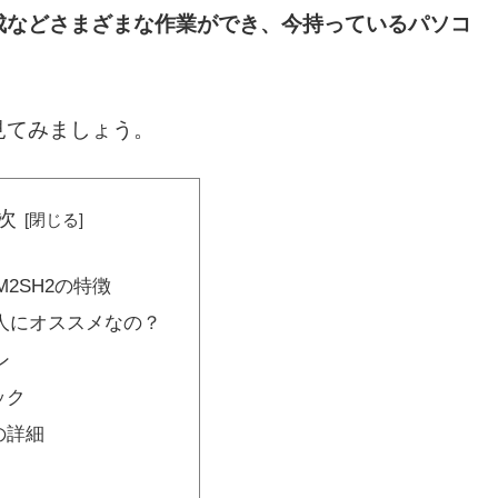
成などさまざまな作業ができ、今持っているパソコ
。
見てみましょう。
次
-M2SH2の特徴
人にオススメなの？
ン
ック
の詳細