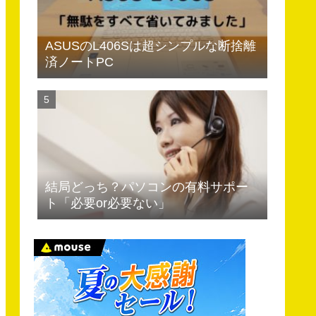
ASUSのL406Sは超シンプルな断捨離
済ノートPC
結局どっち？パソコンの有料サポー
ト「必要or必要ない」