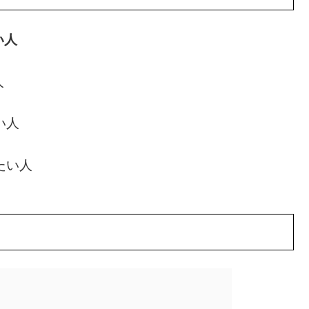
い人
人
い人
たい人