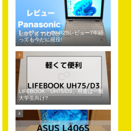
レッツノートCF-RZ5レビュー7年経
っても今だに現役!
LIFEBOOK「UH75/D3」用途は一般
大学生向け?