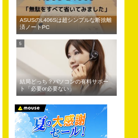
ASUSのL406Sは超シンプルな断捨離
済ノートPC
結局どっち？パソコンの有料サポー
ト「必要or必要ない」