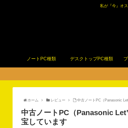
私が『今』オス
ノートPC種類
デスクトップPC種類
プ
ホーム
レビュー
中古ノートPC（Panasonic
中古ノートPC（Panasonic L
宝しています