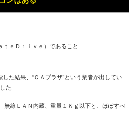
コンはある
ａｔｅＤｒｉｖｅ）であること
索した結果、“ＯＡプラザ”という業者が出してい
めました。
内蔵、無線ＬＡＮ内蔵、重量１Ｋｇ以下と、ほぼすべ