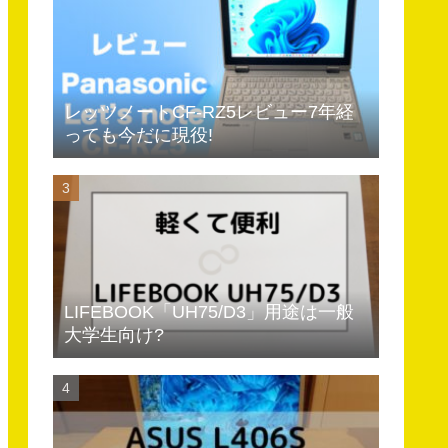
レッツノートCF-RZ5レビュー7年経
っても今だに現役!
LIFEBOOK「UH75/D3」用途は一般
大学生向け?